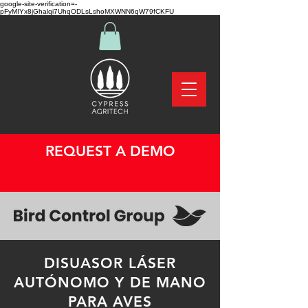
google-site-verification=-
pFyMIYx8jGhalqi7UhqODLsLshoMXWNN6qW79fCKFU
REQUEST A DEMO
DISUASOR LÁSER
AUTÓNOMO Y DE MANO
PARA AVES