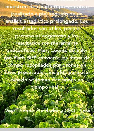
muestreo de campo representativo
(realizado a pie) seguido de un
análisis estadístico prolongado. Los
resultados son útiles, pero el
proceso es engorroso y los
resultados son meramente
anecdóticos. Plant Counts de Solvi
con Plant AI™ convierte los datos de
campo recopilados por drones en
datos procesables. insights para usar
cuando se toman decisiones en
tiempo real".
-Voy
r
Tihonov, Fundador y CEO - Solvi